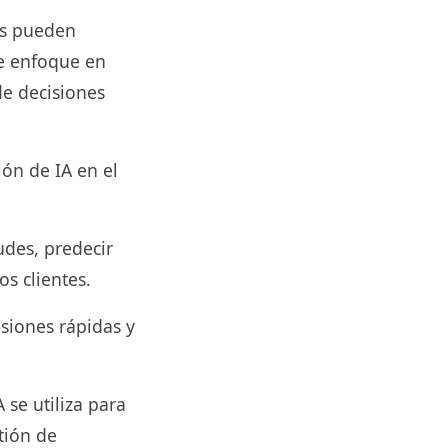
sas pueden
se enfoque en
de decisiones
n de IA en el
udes, predecir
os clientes.
siones rápidas y
 se utiliza para
tión de