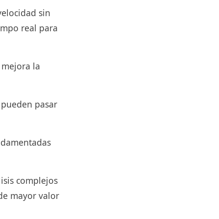
elocidad sin
empo real para
 mejora la
e pueden pasar
undamentadas
lisis complejos
 de mayor valor