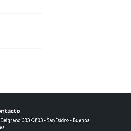
ontacto
Belgrano 333 Of 33 - San Isidro - Buenos
res