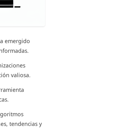
 ha emergido
informadas.
nizaciones
ión valiosa.
rramienta
cas.
lgoritmos
es, tendencias y