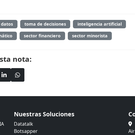
e datos
toma de decisiones
inteligencia artificial
mático
sector financiero
sector minorista
sta nota:
Nuestras Soluciones
C
IA
Datatalk
.
Botsapper
Ai