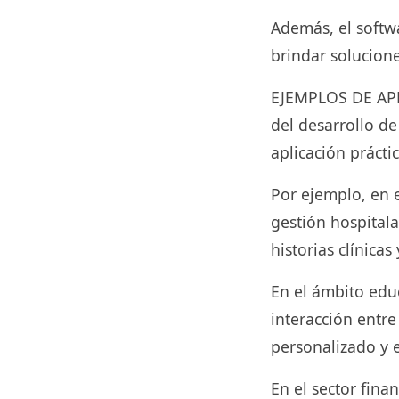
Además, el softw
brindar solucion
EJEMPLOS DE APL
del desarrollo d
aplicación prácti
Por ejemplo, en e
gestión hospitala
historias clínicas
En el ámbito educ
interacción entr
personalizado y e
En el sector fina