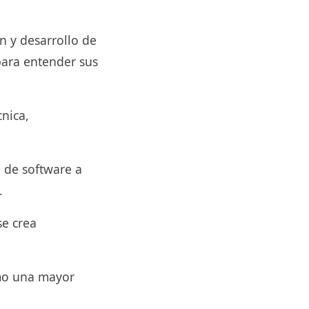
 y desarrollo de
para entender sus
cnica,
de software a
.
se crea
omo una mayor