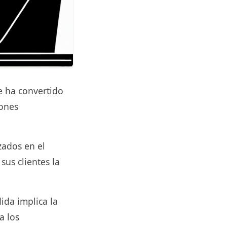
e ha convertido
iones
zados en el
us clientes la
da implica la
a los